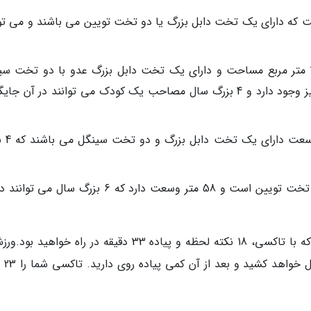
 هایی با 35 متر مربع وسعت که دارای یک تخت دابل بزرگ یا دو تخت تویین می باشند و می ت
اتاق سوپریور تریپل: این اتاق ها مجموعا 35 متر مربع مساحت و دارای یک تخت دابل بزرگ عدو با دو تخت 
هستند که امکان افزایش کردن تخت به آن نیز وجود دارد و 4 بزرگ سال مصاحب یک کودک می توانند در آن 
سوییت دو خوابه خوانواده
سوییت سه خوابه: دارای دو تخت دابل و دو تخت تویین است و 58 متر وسعت دارد که 6 بزرگ سال 
مرکز خرید MBK:تا شما 5 کیلومتر گزند تفرق دارد که با تاکسی، 18 نکته لحظه و پیاده 33 دقیقه در راه خواه
ملی:8 کیلومتر است که