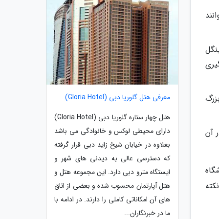
وانند
سینگل
جایگیری
معرفی هتل گلوریا دبی (Gloria Hotel)
: با 58 متر مربع وسعت دارای یک تخت دابل بزرگ و دو تخت سینگل می باشند که 4 بزرگ
هتل چهار ستاره گلوریا دبی (Gloria Hotel)
دارای محیطی لوکس و خانوادگی می باشد
می توانند در آن
بعلاوه در خیابان شیخ زاید دبی قرار گرفته
که دسترسی عالی به دیدنی های شهر و
ید بود.ورزشگاه
ایستگاه مترو دبی دارد. این مجموعه هتل و
 با مترو حدود 1 ساعت طول خواهد کشید و بعد از آن کمی پیاده روی دارید. تاکسی شما را 23 نکته
هتل آپارتمان محسوب شده و بعضی از اتاق
های آن امکاناتی کاملی را دارند. در ادامه با
ما در خبرنگاران...