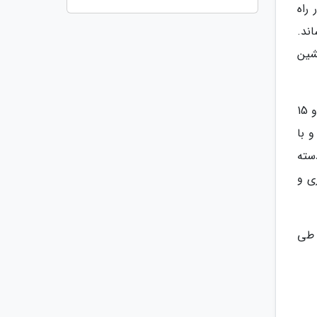
و پیاده 35 نکته لحظه در راه
 35 دقیقه ای می رساند.
 توسط سرنشین
وات آرون:5 کیلومتر با شما فاصله دارد که تاکسی شما را 30 لطیفه ای به آنجا می رساند. توسط سرنشین بعد از 1 ساعت و 15
حه طول می کشد و با
دسته
ار شهری و
ید طی