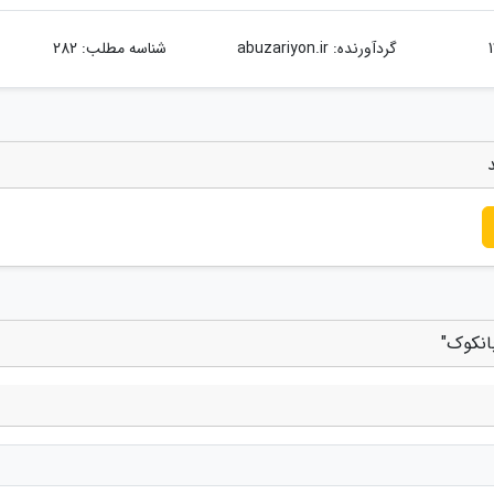
گردآورنده:
abuzariyon.ir
شناسه مطلب: 282
انکوک"