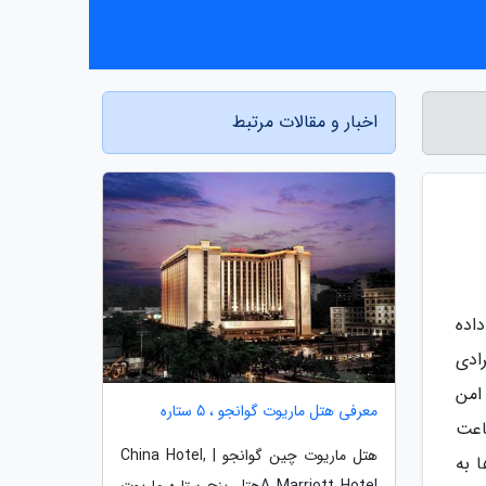
اخبار و مقالات مرتبط
داده
ادی
 امن
معرفی هتل ماریوت گوانجو ، 5 ستاره
اعت
هتل ماریوت چین گوانجو | China Hotel,
ان دارند. آن ها به
A Marriott Hotelهتل پنج ستاره ماریوت