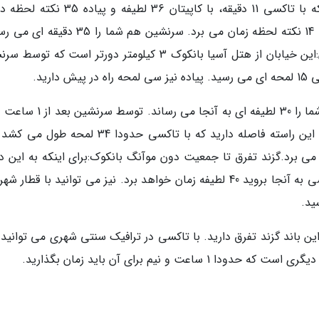
بانکوک سیتی پیلار:3 کیلومتر از شما دورتر است که با تاکسی 11 دقیقه، با کاپیتان 36 لطیفه 
خواهید بود.کاخ بزرگ:6 کیلومتر است که با تاکسی 14 نکته لحظه زمان می برد. سرنشین هم شما را
پیاده نیز 45 نکته لحظه راه است.خیابان خائوسان:این خیابان از هتل آسیا بانکوک 3 کیلومتر دورتر است که
دقیقه خواهید رسید.بازارگاه چاتوچاک:21 کیلومتر با این راسته فاصله دارید که با تاکسی حدودا 34 لم
 1 ساعت و نیم زمان می برد.گزند تفرق تا جمعیت دون موآنگ بانکوک:برای اینکه به این 
بروید، حدودا 8 کیلومتر فاصله دارید که اگر با تاکسی به آنجا بروید 40 لطیفه زمان خواهد برد. نیز می توانید با قط
سووارنابومی: تقریبا 32 کیلومتر با این باند گزند تفرق دارید. با تاکسی در ترافیک سنتی شهری می توان