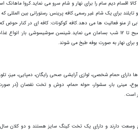
الا اقسام دیم سام را برای نهار و شام سرو می نماید.کروا ماهانک اس
و تایلند برای یک شام غیر رسمی.کافه پرینس: رستورانی بین المللی که 
 از منو فعالیت ها می دهد.کافه کوکونات: کافه ای در کنار حوض که ک
اقسام نوشیدنی، اسنک و غذاهای سبک را از 10 صبح تا 12 شب بسامان می نماید.شینسن سوشیسوشی بار: انواع غ
برای نهار به صورت بوفه طبخ می شوند.
 ها دارای حمام شخصی، لوازی آرایشی صحی رایگان، دمپایی، میز، تلوز
بوع، مینی بار، سشوار، حوله حمام، دوش و تخت نقصان (در صورت
ر است.
لوکس: این اتاق ها 45 متر مربع وسعت دارند و دارای یک تخت کینگ سایز هستند و دو کلان س