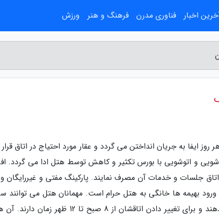
خرین اخبار
فناوری مدرن
فرهنگ و هنر
ورزش
ن
ک
وز ایفا به جریان انداختن می گردد و عقار مورد احتیاج در اتاق قرار 
ویی و اتوشویی با بورس تکثیر و کاهش توسط هتل ادا می گردد. افر
 از اتاق جلسات و خدمات آن مصرف نمایند. پارکینگ مفتی و غیررایگان و
 ورود بهیمه ها خانگی به هتل حرام است. مهمانان هتل می توانند س
12 ظهر تا نیمه شب چک این خود را به کاربستن دهند و برای تغییر دادن اتاقشان از 8 صبح تا 12 ظهر زم