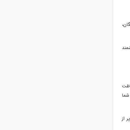
ن گالری رایگان،
مند
نطقه طبیعی حفاظت
شما
 از