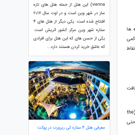
vienna) این هتل از جمله هتل های تازه
ساز در شهر وین است و در اوت سال 2017
افتتاح شده است. یکی دیگر از هتل های 4
 ها
ستاره شهر وین مرکز کشور اتریش است.
 کمی
یکی از حسن های که این هتل برای افرادی
که عاشق خرید کردن هستند دارد...
قاط
افت
حالا که حسابی سوئدی را یاد گرفته اید، چرا به یادگیری بیشتر درباره تاریخ این کشور نمی پردازید؟ موزه تاریخ سوئد (the
 حتی
معرفی هتل 4 ستاره کی ریزورت در پوکت