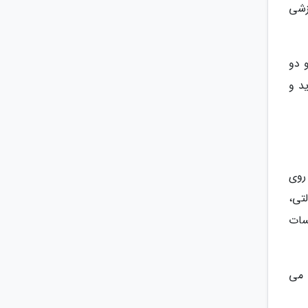
زشی
 دو
ید و
روی
تی،
سات
 می