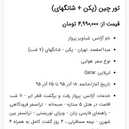
تور چین (پکن + شانگهای)
قیمت از: 4,990,000 تومان
نام آژانس: شباویز پرواز
مبدا/مقصد: تهران - پکن - شانگهای (7 شب)
نوع سفر: هوایی
ایرلاین: Qatar
تاریخ آغاز/خاتمه: 18 آذر 95 تا 25 آذر 95
خدمات آژانس: پرواز رفت و برگشت قطر ایر - 7 شب
اقامت در هتل 5 ستاره - صبحانه - ترانسفر فرودگاهی
- راهنمای فارسی زبان - ویزای توریستی - ترانسفر بین
شهری - بیمه مسافرتی ، 4 روز گشت کامل به همراه 4