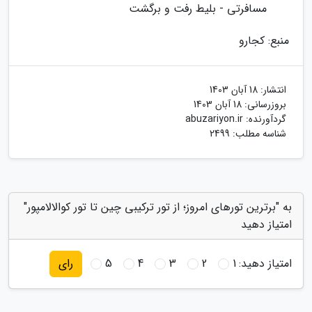
مسافرتی - بلیط رفت و برگشت
منبع: کجارو
انتشار:
18 آبان 1403
بروزرسانی:
18 آبان 1403
گردآورنده:
abuzariyon.ir
شناسه مطلب: 2499
به "برترین تورهای امروز؛ از تور ترکیبی چین تا تور کوالالامپور"
امتیاز دهید
امتیاز دهید:
1
2
3
4
5
رای