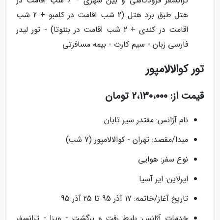
ترانسفر فرودگاهی و بین شهری - 6 شب اقامت در
هتل طبق برد هتل (2 شب اقامت در کلمبو + 2 شب
اقامت در کندی + 2 شب اقامت در بنتوتا) - تور لیدر
فارسی زبان - سیم کارت - بیمه مسافرتی
تور کوالالامپور
قیمت از: 2،130،000 تومان
نام آژانس: مقتدر سیر تابان
مبدا/مقصد: تهران - کوالالامپور (7 شب)
نوع سفر: هوایی
ایرلاین: ایر آسیا
تاریخ آغاز/خاتمه: 17 آذر 95 تا 25 آذر 95
خدمات آژانس: بلیط رفت و برگشت - ویزا - ترانسفر