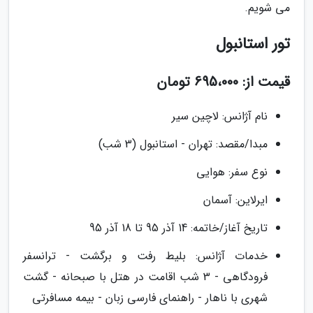
می شویم.
تور استانبول
قیمت از: 695،000 تومان
نام آژانس: لاچین سیر
مبدا/مقصد: تهران - استانبول (3 شب)
نوع سفر: هوایی
ایرلاین: آسمان
تاریخ آغاز/خاتمه: 14 آذر 95 تا 18 آذر 95
خدمات آژانس: بلیط رفت و برگشت - ترانسفر
فرودگاهی - 3 شب اقامت در هتل با صبحانه - گشت
شهری با ناهار - راهنمای فارسی زبان - بیمه مسافرتی