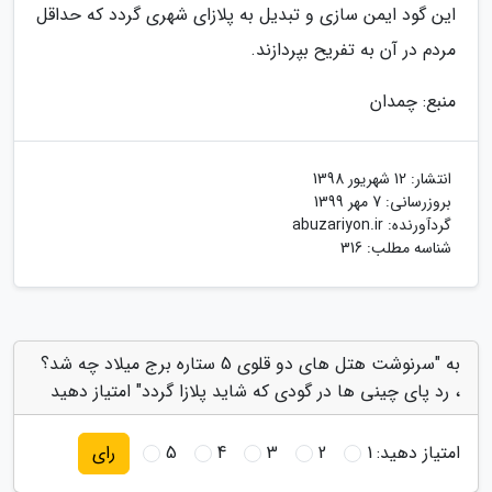
این گود ایمن سازی و تبدیل به پلازای شهری گردد که حداقل
مردم در آن به تفریح بپردازند.
منبع: چمدان
انتشار:
12 شهریور 1398
بروزرسانی:
7 مهر 1399
گردآورنده:
abuzariyon.ir
شناسه مطلب: 316
به "سرنوشت هتل های دو قلوی 5 ستاره برج میلاد چه شد؟
، رد پای چینی ها در گودی که شاید پلازا گردد" امتیاز دهید
امتیاز دهید:
1
2
3
4
5
رای