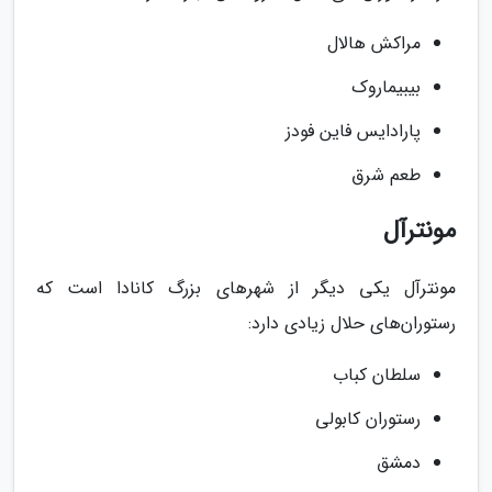
مراکش هالال
بیبیماروک
پارادایس فاین فودز
طعم شرق
مونترآل
مونترآل یکی دیگر از شهرهای بزرگ کانادا است که
رستوران‌های حلال زیادی دارد:
سلطان کباب
رستوران کابولی
دمشق