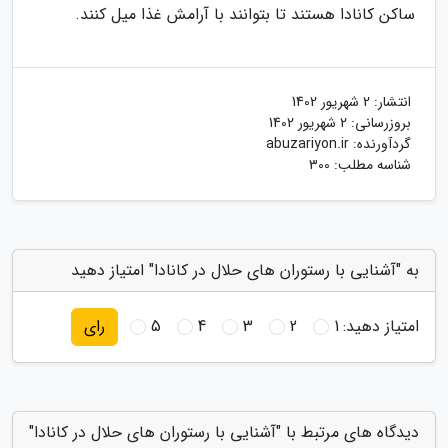
ساکن کانادا هستند تا بتوانند با آرامش غذا میل کنند.
انتشار:
2 شهریور 1402
بروزرسانی:
2 شهریور 1402
گردآورنده:
abuzariyon.ir
شناسه مطلب: 300
به "آشنایی با رستوران های حلال در کانادا" امتیاز دهید
امتیاز دهید:
1
2
3
4
5
رای
دیدگاه های مرتبط با "آشنایی با رستوران های حلال در کانادا"