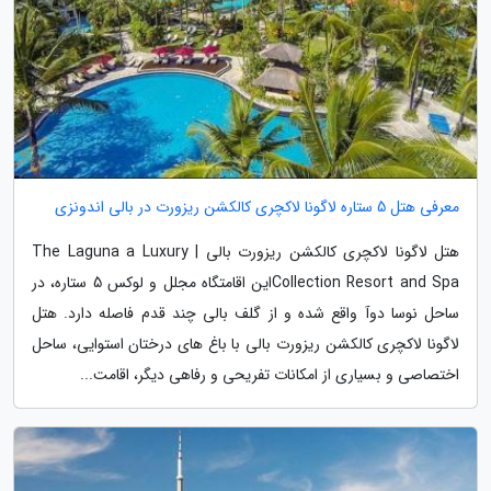
معرفی هتل 5 ستاره لاگونا لاکچری کالکشن ریزورت در بالی اندونزی
هتل لاگونا لاکچری کالکشن ریزورت بالی | The Laguna a Luxury
Collection Resort and Spaاین اقامتگاه مجلل و لوکس 5 ستاره، در
ساحل نوسا دوآ واقع شده و از گلف بالی چند قدم فاصله دارد. هتل
لاگونا لاکچری کالکشن ریزورت بالی با باغ های درختان استوایی، ساحل
اختصاصی و بسیاری از امکانات تفریحی و رفاهی دیگر، اقامت...