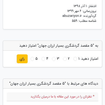
انتشار:
1 آذر 1398
بروزرسانی:
6 مهر 1399
گردآورنده:
abuzariyon.ir
شناسه مطلب: 559
به "5 مقصد گردشگری بسیار ارزان جهان" امتیاز دهید
امتیاز دهید:
1
2
3
4
5
رای
دیدگاه های مرتبط با "5 مقصد گردشگری بسیار ارزان جهان"
* نظرتان را در مورد این مقاله با ما درمیان بگذارید