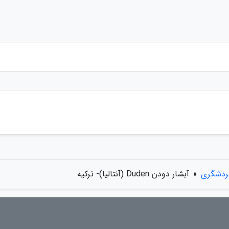
گردشگری
»
آبشار دودن Duden (آنتالیا)- ترکیه