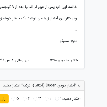
خاتمه این آب پس از عبور از آنتالیا بعد از 9 کیلومتر وارد دریای مدیترانه می گردد.
ودر کنار این آبشار زیبا می توانید یک ناهار خوشمز
...
منبع: سفرگو
انتشار:
20 بهمن 1398
بروزرسانی:
18 مهر 1399
به "آبشار دودن Duden (آنتالیا)- ترکیه" امتیاز دهید
امتیاز دهید:
1
2
3
4
5
رای