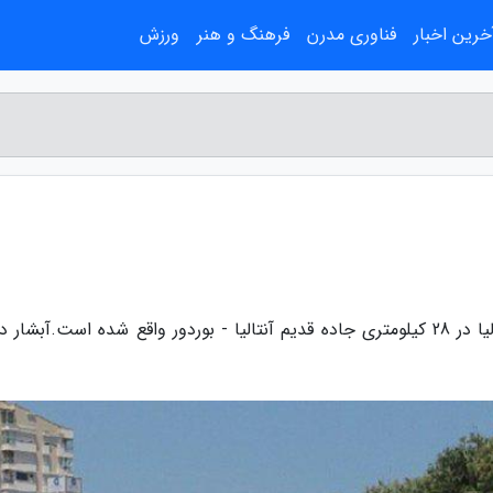
خرین اخبار
فناوری مدرن
فرهنگ و هنر
ورزش
به گزارش مجله ابوذریون، آبشار دودن در شهر آنتالیا در 28 کیلومتری جاده قدیم آنتالیا - بوردور واقع شده است.آبش