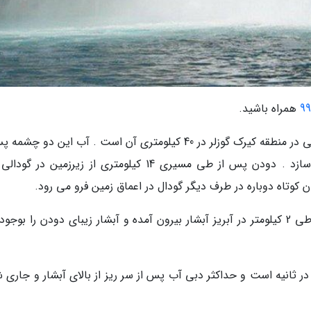
همراه باشید.
سرچشمه این آبشار دو چشمه جوشان بنام پینارباشی در منطقه کیرک گوزلر در 40 کیلومتری آن است . آب این دو 
طی مسیری کوتاه یکی شده و رود دودن را می سازد . دودن پس از طی مسیری 14 کیلومتری از زیرزمین در
وتاه دوباره در طرف دیگر گودال در اعماق زمین فرو می رود.
آبی که در گودال وارساک به زمین می رود پس از طی 2 کیلومتر در آبریز آبشار بیرون آمده و آبشار زیبای دودن را ب
یرون می آید حداقل 10 متر مکعب در ثانیه است و حداکثر دبی آب پس از سر ریز از بالای آبشار و جار