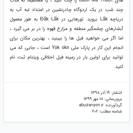
های Buôn Ma Thuột را چک کنید ، یا مستقیماً به مدت
چند شب در یک اردوگاه چادرنشین در امتداد لبه آب به
دریاچه Lắk بروید. تورهایی در Đắk Lắk به طور معمول
آبشارهای چشمگیر منطقه و مزارع قهوه را در بر می گیرد ،
اما اگر می خواهید فیل ها را ببینید ، بهترین مکان برای
انجام این کار در پارک ملی Yok okn است ، جایی که می
توانید برای اولین بار در زمینه فیل اخلاقی ویتنام ثبت نام
کنید.
انتشار:
19 آذر 1398
بروزرسانی:
18 مهر 1399
گردآورنده:
abuzariyon.ir
شناسه مطلب: 602