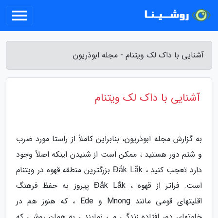
آشنایی با داک لک ویتنام - مجله ابوذریون
آشنایی با داک لک ویتنام
به گزارش مجله ابوذریون، بنابراین کاملاً از راستا مورد ضرب
و شتم دور هستید ، ممکن است از شنیدن اینکه اصلاً وجود
دارد تعجب کنید ، Đắk Lắk بزرگترین منطقه قهوه در ویتنام
است. فراتر از قهوه ، Đắk Lắk پیروز به حفظ فرهنگ
اقلیتهای قومی مانند Mnong و Ede ، که هنوز هم در
خلوتهای دور افتاده زندگی می نمایند ، به همان روشی که