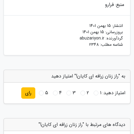
منبع: فرارو
انتشار:
15 بهمن 1401
بروزرسانی:
15 بهمن 1401
گردآورنده:
abuzariyon.ir
شناسه مطلب: 2348
به "راز زنان زرافه ای کایان!" امتیاز دهید
امتیاز دهید:
1
2
3
4
5
رای
دیدگاه های مرتبط با "راز زنان زرافه ای کایان!"