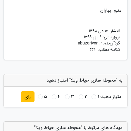
منبع: بهاران
انتشار:
15 دی 1398
بروزرسانی:
6 مهر 1399
گردآورنده:
abuzariyon.ir
شناسه مطلب: 664
به "محوطه سازی حیاط ویلا" امتیاز دهید
امتیاز دهید:
1
2
3
4
5
رای
دیدگاه های مرتبط با "محوطه سازی حیاط ویلا"