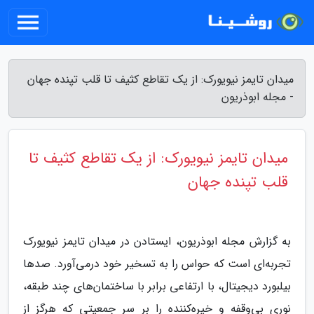
میدان تایمز نیویورک: از یک تقاطع کثیف تا قلب تپنده جهان
- مجله ابوذریون
میدان تایمز نیویورک: از یک تقاطع کثیف تا
قلب تپنده جهان
به گزارش مجله ابوذریون، ایستادن در میدان تایمز نیویورک
تجربه‌ای است که حواس را به تسخیر خود درمی‌آورد. صدها
بیلبورد دیجیتال، با ارتفاعی برابر با ساختمان‌های چند طبقه،
نوری بی‌وقفه و خیره‌کننده را بر سر جمعیتی که هرگز از