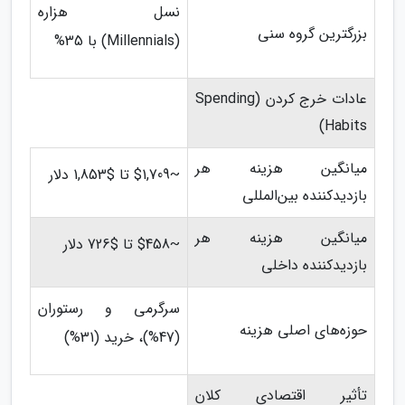
نسل هزاره
بزرگترین گروه سنی
(Millennials) با 35%
عادات خرج کردن (Spending
Habits)
میانگین هزینه هر
~$1,709 تا $1,853 دلار
بازدیدکننده بین‌المللی
میانگین هزینه هر
~$458 تا $726 دلار
بازدیدکننده داخلی
سرگرمی و رستوران
حوزه‌های اصلی هزینه
(47%)، خرید (31%)
تأثیر اقتصادی کلان