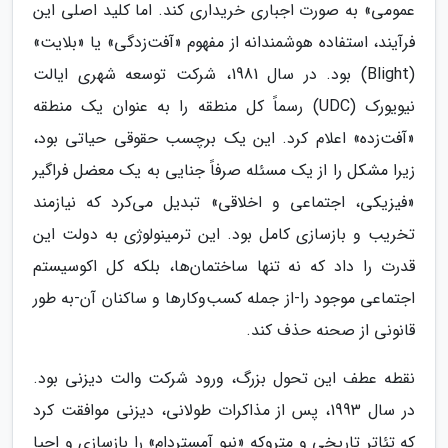
عمومی» به صورت اجباری خریداری کند. اما کلید اصلی این
فرآیند، استفاده هوشمندانه از مفهوم «آفت‌زدگی» یا «بلایت»
(Blight) بود. در سال 1981، شرکت توسعه شهری ایالت
نیویورک (UDC) رسماً کل منطقه را به عنوان یک منطقه
«آفت‌زده» اعلام کرد. این یک برچسب حقوقی حیاتی بود،
زیرا مشکل را از یک مسئله صرفاً جنایی به یک معضل فراگیر
«فیزیکی، اجتماعی و اخلاقی» تبدیل می‌کرد که نیازمند
تخریب و بازسازی کامل بود. این ترمینولوژی به دولت این
قدرت را داد که نه تنها ساختمان‌ها، بلکه کل اکوسیستم
اجتماعی موجود را-از جمله کسب‌وکارها و ساکنان آن-به طور
قانونی از صحنه حذف کند.
نقطه عطف این تحول بزرگ، ورود شرکت والت دیزنی بود.
در سال 1993، پس از مذاکرات طولانی، دیزنی موافقت کرد
که تئاتر تاریخی و متروکه «نیو آمستردام» را بازسازی و احیا