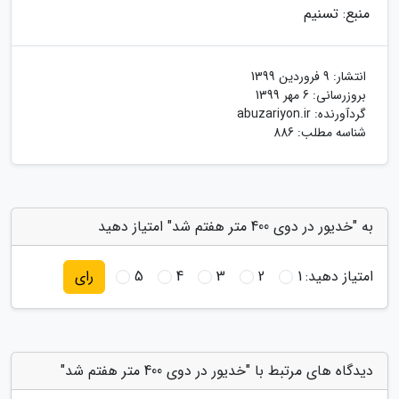
منبع: تسنیم
انتشار:
9 فروردین 1399
بروزرسانی:
6 مهر 1399
گردآورنده:
abuzariyon.ir
شناسه مطلب: 886
به "خدیور در دوی 400 متر هفتم شد" امتیاز دهید
امتیاز دهید:
1
2
3
4
5
رای
دیدگاه های مرتبط با "خدیور در دوی 400 متر هفتم شد"