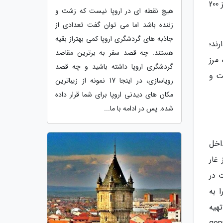
150 متر پهنا دارد و طول بزرگترین حفره این غار طبق تحقیقات محققان بیش از 5 کیلومتر بر آورد می گردد و ارتفاع آن نیز 200
هیچ نقطه ای در اروپا نیست که زشت و
زننده باشد اما می توان گفت تعدادی از
جاذبه های گردشگری اروپا کمی بهتراز بقیه
ند؛
هستند. چه قصد سفر به برترین مقاصد
مرز
گردشگری اروپا داشته باشید و چه قصد
ت و
رویاسازی، در اینجا 17 نمونه از زیباترین
مکان های دیدنی اروپا برای شما قرار داده
شده. پس در ادامه با ما...
اخل
غار
صوت در
 به
هیه