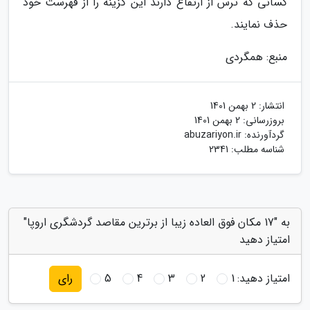
کسانی که ترس از ارتفاع دارند این گزینه را از فهرست خود
حذف نمایند.
منبع: همگردی
انتشار:
2 بهمن 1401
بروزرسانی:
2 بهمن 1401
گردآورنده:
abuzariyon.ir
شناسه مطلب: 2341
به "17 مکان فوق العاده زیبا از برترین مقاصد گردشگری اروپا"
امتیاز دهید
امتیاز دهید:
1
2
3
4
5
رای