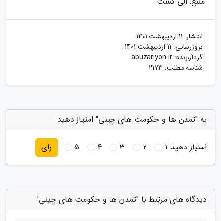
منبع: الی گشت
انتشار:
11 اردیبهشت 1401
بروزرسانی:
11 اردیبهشت 1401
گردآورنده:
abuzariyon.ir
شناسه مطلب: 2173
به "تمدن ها و حکومت های چینی" امتیاز دهید
امتیاز دهید:
1
2
3
4
5
رای
دیدگاه های مرتبط با "تمدن ها و حکومت های چینی"