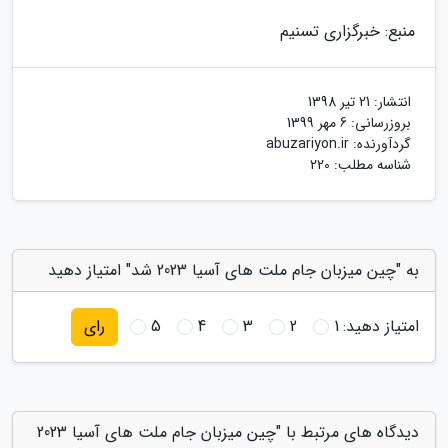
منبع: خبرگزاری تسنیم
انتشار:
21 تیر 1398
بروزرسانی:
6 مهر 1399
گردآورنده:
abuzariyon.ir
شناسه مطلب: 220
به "چین میزبان جام ملت های آسیا 2023 شد" امتیاز دهید
امتیاز دهید:
1
2
3
4
5
رای
دیدگاه های مرتبط با "چین میزبان جام ملت های آسیا 2023