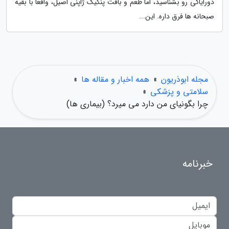
دورایاکی رو بشناسید، اما طعم و بافت پنکیک ژاپنی اصیل، واقعاً با بقیه
صبحانه ها فرق داره. این...
مجله ابوذریون
»
همه اخبار و مقاله ها
»
سلامتی و پزشکی
»
چرا بگونیای من دارد می میرد؟ (بیماری ها)
خبرنامه